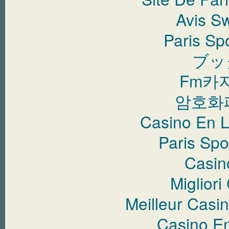
Avis S
Paris Spo
ブッ
Fm카
암호화
Casino En L
Paris Spo
Casin
Migliori
Meilleur Casi
Casino En