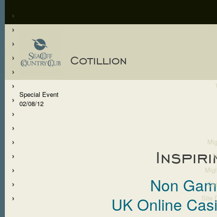
Golf 
Cotillion
Special Event
02/08/12
Mig
Inspir
M
Migl
Non Gams
Ca
UK Online Cas
Site 