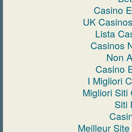
Casino E
UK Casino
Lista C
Casinos 
Non A
Casino E
I Migliori
Migliori Si
Sit
Casi
Meilleur Sit