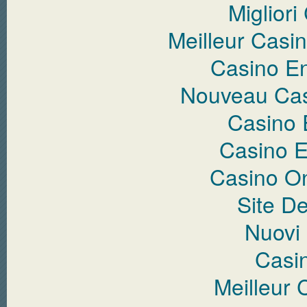
Migliori
Meilleur Casi
Casino En
Nouveau Cas
Casino 
Casino E
Casino O
Site De
Nuovi 
Casi
Meilleur 